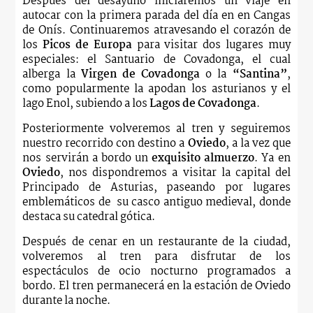
Después del desayuno iniciaremos un viaje en
autocar con la primera parada del día en en Cangas
de Onís. Continuaremos atravesando el corazón de
los
Picos de Europa
para visitar dos lugares muy
especiales: el Santuario de Covadonga, el cual
alberga la
Virgen de Covadonga
o la
“Santina”
,
como popularmente la apodan los asturianos y el
lago Enol, subiendo a los
Lagos de Covadonga
.
Posteriormente volveremos al tren y seguiremos
nuestro recorrido con destino a
Oviedo
, a la vez que
nos servirán a bordo un
exquisito almuerzo
. Ya en
Oviedo
, nos dispondremos a visitar la capital del
Principado de Asturias, paseando por lugares
emblemáticos de
su casco antiguo medieval, donde
destaca su catedral gótica.
Después de cenar en un restaurante de la ciudad,
volveremos al tren para disfrutar de los
espectáculos de ocio nocturno programados a
bordo. El tren permanecerá en la estación de Oviedo
durante la noche.